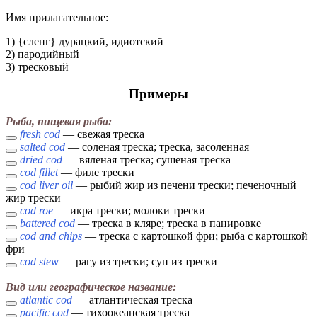
Имя прилагательное:
1) {сленг} дурацкий, идиотский
2) пародийный
3) тресковый
Примеры
Рыба, пищевая рыба:
fresh cod
— свежая треска
salted cod
— соленая треска; треска, засоленная
dried cod
— вяленая треска; сушеная треска
cod fillet
— филе трески
cod liver oil
— рыбий жир из печени трески; печеночный
жир трески
cod roe
— икра трески; молоки трески
battered cod
— треска в кляре; треска в панировке
cod and chips
— треска с картошкой фри; рыба с картошкой
фри
cod stew
— рагу из трески; суп из трески
Вид или географическое название:
atlantic cod
— атлантическая треска
pacific cod
— тихоокеанская треска