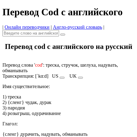
Перевод Cod с английского
|
Онлайн переводчики
|
Англо-русский словарь
|
Перевод cod с английского на русский
Перевод слова '
cod
': треска, стручок, шелуха, надувать,
обманывать
Транскрипция: [ˈkɑːd]
US
UK
Имя cуществительное:
1) треска
2) {сленг} чудак, дурак
3) пародия
4) розыгрыш, одурачивание
Глагол:
{сленг} дурачить, надувать, обманывать