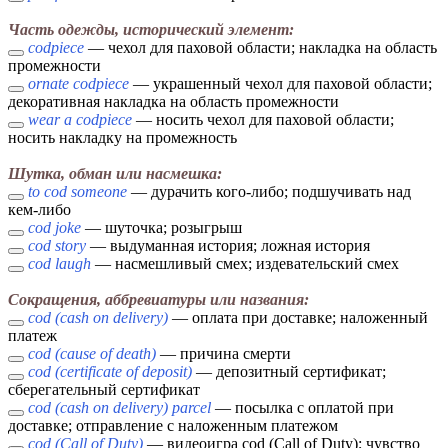
Часть одежды, исторический элемент:
codpiece
— чехол для паховой области; накладка на область
промежности
ornate codpiece
— украшенный чехол для паховой области;
декоративная накладка на область промежности
wear a codpiece
— носить чехол для паховой области;
носить накладку на промежность
Шутка, обман или насмешка:
to cod someone
— дурачить кого-либо; подшучивать над
кем-либо
cod joke
— шуточка; розыгрыш
cod story
— выдуманная история; ложная история
cod laugh
— насмешливый смех; издевательский смех
Сокращения, аббревиатуры или названия:
cod (cash on delivery)
— оплата при доставке; наложенный
платеж
cod (cause of death)
— причина смерти
cod (certificate of deposit)
— депозитный сертификат;
сберегательный сертификат
cod (cash on delivery) parcel
— посылка с оплатой при
доставке; отправление с наложенным платежом
cod (Call of Duty)
— видеоигра cod (Call of Duty); чувство