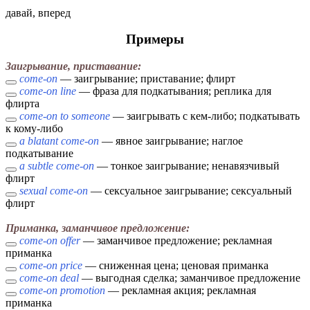
давай, вперед
Примеры
Заигрывание, приставание:
come-on
— заигрывание; приставание; флирт
come-on line
— фраза для подкатывания; реплика для
флирта
come-on to someone
— заигрывать с кем-либо; подкатывать
к кому-либо
a blatant come-on
— явное заигрывание; наглое
подкатывание
a subtle come-on
— тонкое заигрывание; ненавязчивый
флирт
sexual come-on
— сексуальное заигрывание; сексуальный
флирт
Приманка, заманчивое предложение:
come-on offer
— заманчивое предложение; рекламная
приманка
come-on price
— сниженная цена; ценовая приманка
come-on deal
— выгодная сделка; заманчивое предложение
come-on promotion
— рекламная акция; рекламная
приманка