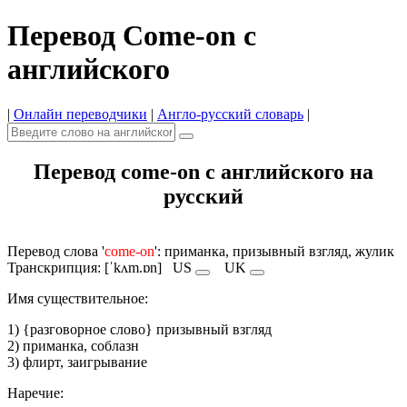
Перевод Come-on с
английского
|
Онлайн переводчики
|
Англо-русский словарь
|
Перевод come-on с английского на
русский
Перевод слова '
come-on
': приманка, призывный взгляд, жулик
Транскрипция: [ˈkʌm.ɒn]
US
UK
Имя cуществительное:
1) {разговорное слово} призывный взгляд
2) приманка, соблазн
3) флирт, заигрывание
Наречие: