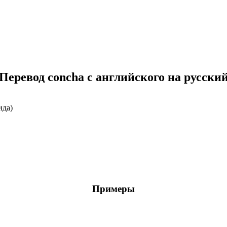
о
Перевод concha с английского на русски
ида)
Примеры