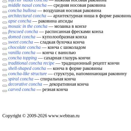
middle nasal concha
— средняя носовая раковина
concha bullosa
— воздушная носовая раковина
architectural concha
— архитектурная ниша в форме раковин
apse concha
— раковина апсиды
mosaic in the concha
— мозаика в конхе
frescoed concha
— расписанная фресками конха
domed concha
— куполообразная конха
sweet concha
— сладкая булочка конча
chocolate concha
— конча с шоколадом
vanilla concha
— конча с ванилью
concha topping
— сахарная глазурь кончи
traditional concha recipe
— традиционный рецепт кончи
shell-shaped concha
— конча в форме раковины
concha-like structure
— структура, напоминающая раковину
spiral concha
— спиральная конча
decorative concha
— декоративная конча
carved concha
— резная конча
Copyright © 2009-2026 www.webtran.ru