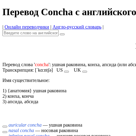
Перевод Concha с английског
|
Онлайн переводчики
|
Англо-русский словарь
|
Перевод слова '
concha
': ушная раковина, конха, апсида (или абс
Транскрипция: [ˈkɑːntʃə]
US
UK
Имя cуществительное:
1) {анатомия} ушная раковина
2) конха, конча
3) апсида, абсида
auricular concha
— ушная раковина
nasal concha
— носовая раковина
inferior nasal concha
— нижняя носовая раковина