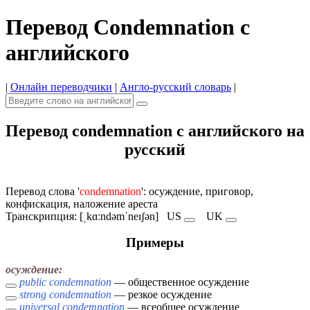
Перевод Condemnation с
английского
|
Онлайн переводчики
|
Англо-русский словарь
|
Перевод condemnation с английского на
русский
Перевод слова '
condemnation
': осуждение, приговор,
конфискация, наложение ареста
Транскрипция: [ˌkɑːndəmˈneɪʃən]
US
UK
Примеры
осуждение:
public condemnation
— общественное осуждение
strong condemnation
— резкое осуждение
universal condemnation
— всеобщее осуждение