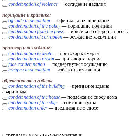
condemnation of violence
— осуждение насилия
порицание и критика:
official condemnation
— официальное порицание
condemnation of the policy
— порицание политики
condemnation from the press
— критика со стороны прессы
condemnation of corruption
— осуждение коррупции
приговор и осуждение:
condemnation to death
— приговор к смерти
condemnation to prison
— приговор к тюрьме
face condemnation
— подвергнуться осуждению
escape condemnation
— избежать осуждения
обречённость и гибель:
condemnation of the building
— признание здания
аварийным
condemnation of the house
— подлежание сносу дома
condemnation of the ship
— списание судна
condemnation order
— предписание о сносе
Copyright © 2009-2026 www.webtran.ru