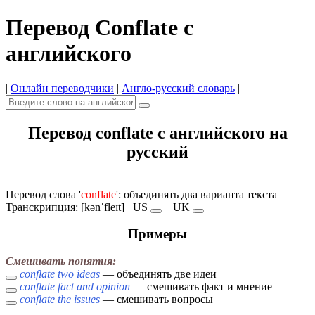
Перевод Conflate с
английского
|
Онлайн переводчики
|
Англо-русский словарь
|
Перевод conflate с английского на
русский
Перевод слова '
conflate
': объединять два варианта текста
Транскрипция: [kənˈfleɪt]
US
UK
Примеры
Смешивать понятия:
conflate two ideas
— объединять две идеи
conflate fact and opinion
— смешивать факт и мнение
conflate the issues
— смешивать вопросы