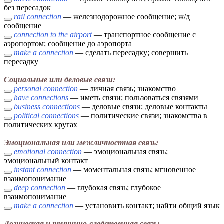
без пересадок
rail connection
— железнодорожное сообщение; ж/д
сообщение
connection to the airport
— транспортное сообщение с
аэропортом; сообщение до аэропорта
make a connection
— сделать пересадку; совершить
пересадку
Социальные или деловые связи:
personal connection
— личная связь; знакомство
have connections
— иметь связи; пользоваться связями
business connections
— деловые связи; деловые контакты
political connections
— политические связи; знакомства в
политических кругах
Эмоциональная или межличностная связь:
emotional connection
— эмоциональная связь;
эмоциональный контакт
instant connection
— моментальная связь; мгновенное
взаимопонимание
deep connection
— глубокая связь; глубокое
взаимопонимание
make a connection
— установить контакт; найти общий язык
Логическая и причинно-следственная связь: