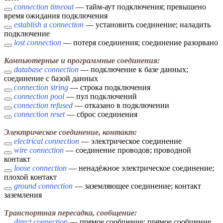
connection timeout
— тайм-аут подключения; превышено
время ожидания подключения
establish a connection
— установить соединение; наладить
подключение
lost connection
— потеря соединения; соединение разорвано
Компьютерные и программные соединения:
database connection
— подключение к базе данных;
соединение с базой данных
connection string
— строка подключения
connection pool
— пул подключений
connection refused
— отказано в подключении
connection reset
— сброс соединения
Электрическое соединение, контакт:
electrical connection
— электрическое соединение
wire connection
— соединение проводов; проводной
контакт
loose connection
— ненадёжное электрическое соединение;
плохой контакт
ground connection
— заземляющее соединение; контакт
заземления
Транспортная пересадка, сообщение:
direct connection
— прямое сообщение; прямое сообщение