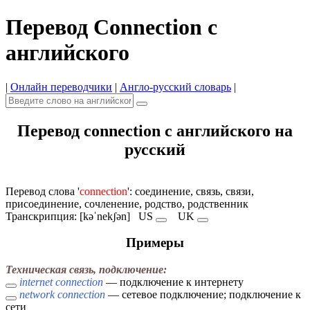
Перевод Connection с
английского
|
Онлайн переводчики
|
Англо-русский словарь
|
Перевод connection с английского на
русский
Перевод слова '
connection
': соединение, связь, связи,
присоединение, сочленение, родство, родственник
Транскрипция: [kəˈnekʃən]
US
UK
Примеры
Техническая связь, подключение:
internet connection
— подключение к интернету
network connection
— сетевое подключение; подключение к
сети