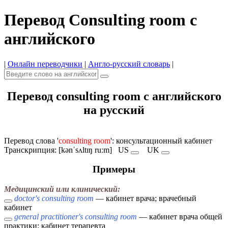
Перевод Consulting room с
английского
|
Онлайн переводчики
|
Англо-русский словарь
|
Перевод consulting room с английского
на русский
Перевод слова '
consulting room
': консультационный кабинет
Транскрипция: [kənˈsʌltɪŋ ruːm]
US
UK
Примеры
Медицинский или клинический:
doctor's consulting room
— кабинет врача; врачебный
кабинет
general practitioner's consulting room
— кабинет врача общей
практики; кабинет терапевта