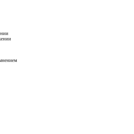
ении
жении
мнением