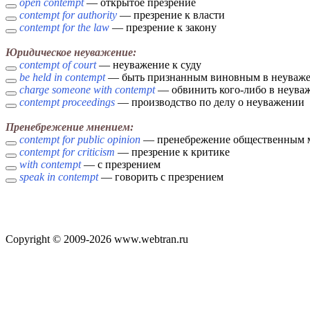
open contempt
— открытое презрение
contempt for authority
— презрение к власти
contempt for the law
— презрение к закону
Юридическое неуважение:
contempt of court
— неуважение к суду
be held in contempt
— быть признанным виновным в неуваж
charge someone with contempt
— обвинить кого-либо в неува
contempt proceedings
— производство по делу о неуважении
Пренебрежение мнением:
contempt for public opinion
— пренебрежение общественным 
contempt for criticism
— презрение к критике
with contempt
— с презрением
speak in contempt
— говорить с презрением
Copyright © 2009-2026 www.webtran.ru