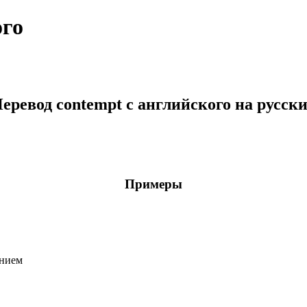
ого
еревод contempt с английского на русск
Примеры
ением