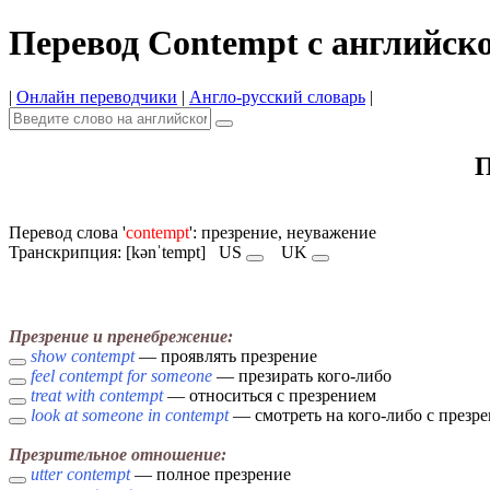
Перевод Contempt с английск
|
Онлайн переводчики
|
Англо-русский словарь
|
П
Перевод слова '
contempt
': презрение, неуважение
Транскрипция: [kənˈtempt]
US
UK
Презрение и пренебрежение:
show contempt
— проявлять презрение
feel contempt for someone
— презирать кого-либо
treat with contempt
— относиться с презрением
look at someone in contempt
— смотреть на кого-либо с презр
Презрительное отношение:
utter contempt
— полное презрение