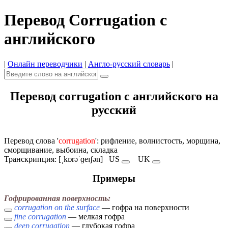
Перевод Corrugation с
английского
|
Онлайн переводчики
|
Англо-русский словарь
|
Перевод corrugation с английского на
русский
Перевод слова '
corrugation
': рифление, волнистость, морщина,
сморщивание, выбоина, складка
Транскрипция: [ˌkɒrəˈɡeɪʃən]
US
UK
Примеры
Гофрированная поверхность:
corrugation on the surface
— гофра на поверхности
fine corrugation
— мелкая гофра
deep corrugation
— глубокая гофра