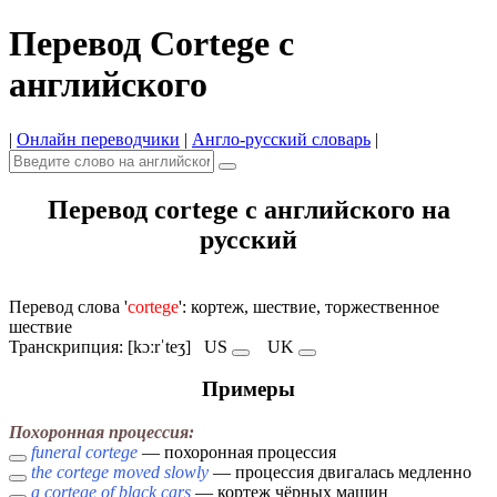
Перевод Cortege с
английского
|
Онлайн переводчики
|
Англо-русский словарь
|
Перевод cortege с английского на
русский
Перевод слова '
cortege
': кортеж, шествие, торжественное
шествие
Транскрипция: [kɔːrˈteʒ]
US
UK
Примеры
Похоронная процессия:
funeral cortege
— похоронная процессия
the cortege moved slowly
— процессия двигалась медленно
a cortege of black cars
— кортеж чёрных машин