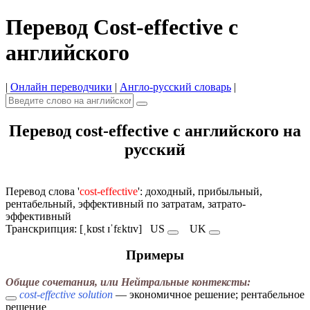
Перевод Cost-effective с
английского
|
Онлайн переводчики
|
Англо-русский словарь
|
Перевод cost-effective с английского на
русский
Перевод слова '
cost-effective
': доходный, прибыльный,
рентабельный, эффективный по затратам, затрато-
эффективный
Транскрипция: [ˌkɒst ɪˈfɛktɪv]
US
UK
Примеры
Общие сочетания, или Нейтральные контексты:
cost-effective solution
— экономичное решение; рентабельное
решение