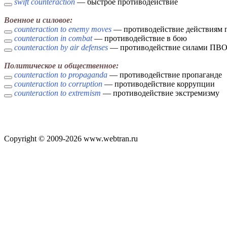
swift counteraction
— быстрое противодействие
Военное и силовое:
counteraction to enemy moves
— противодействие действиям 
counteraction in combat
— противодействие в бою
counteraction by air defenses
— противодействие силами ПВ
Политическое и общественное:
counteraction to propaganda
— противодействие пропаганде
counteraction to corruption
— противодействие коррупции
counteraction to extremism
— противодействие экстремизму
Copyright © 2009-2026 www.webtran.ru