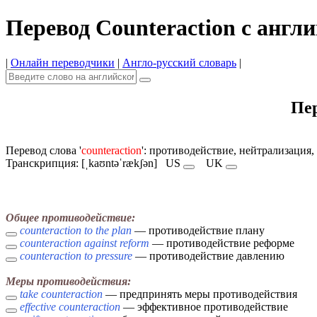
Перевод Counteraction с англ
|
Онлайн переводчики
|
Англо-русский словарь
|
Пер
Перевод слова '
counteraction
': противодействие, нейтрализация,
Транскрипция: [ˌkaʊntəˈrækʃən]
US
UK
Общее противодействие:
counteraction to the plan
— противодействие плану
counteraction against reform
— противодействие реформе
counteraction to pressure
— противодействие давлению
Меры противодействия:
take counteraction
— предпринять меры противодействия
effective counteraction
— эффективное противодействие