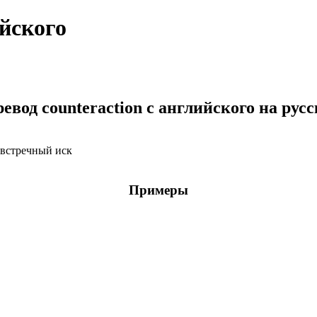
ийского
евод counteraction с английского на рус
 встречный иск
Примеры