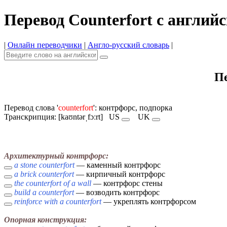
Перевод Counterfort с англий
|
Онлайн переводчики
|
Англо-русский словарь
|
Пе
Перевод слова '
counterfort
': контрфорс, подпорка
Транскрипция: [kaʊntərˌfɔːrt]
US
UK
Архитектурный контрфорс:
a stone counterfort
— каменный контрфорс
a brick counterfort
— кирпичный контрфорс
the counterfort of a wall
— контрфорс стены
build a counterfort
— возводить контрфорс
reinforce with a counterfort
— укреплять контрфорсом
Опорная конструкция: