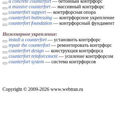
a concrete counterfort
— бетонный контрфорс
a massive counterfort
— массивный контрфорс
counterfort support
— контрфорсная опора
counterfort buttressing
— контрфорсное укрепление
counterfort foundation
— контрфорсный фундамент
Инженерное укрепление:
install a counterfort
— установить контрфорс
repair the counterfort
— ремонтировать контрфорс
counterfort design
— конструкция контрфорса
counterfort reinforcement
— усиление контрфорсом
counterfort system
— система контрфорсов
Copyright © 2009-2026 www.webtran.ru