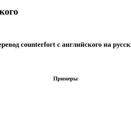
ского
ревод counterfort с английского на русс
Примеры