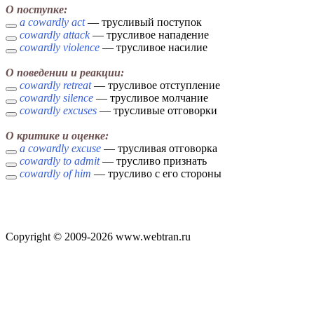
О поступке:
a cowardly act
— трусливый поступок
cowardly attack
— трусливое нападение
cowardly violence
— трусливое насилие
О поведении и реакции:
cowardly retreat
— трусливое отступление
cowardly silence
— трусливое молчание
cowardly excuses
— трусливые отговорки
О критике и оценке:
a cowardly excuse
— трусливая отговорка
cowardly to admit
— трусливо признать
cowardly of him
— трусливо с его стороны
Copyright © 2009-2026 www.webtran.ru