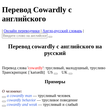
Перевод Cowardly с
английского
|
Онлайн переводчики
|
Англо-русский словарь
|
Перевод cowardly с английского на
русский
Перевод слова '
cowardly
': трусливый, малодушный, трусливо
Транскрипция: [ˈkaʊərdli]
US
UK
Примеры
О человеке:
a cowardly man
— трусливый человек
cowardly behavior
— трусливое поведение
cowardly and weak
— трусливый и слабый