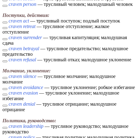
craven person
— трусливый человек; малодушный человек
Поступки, действия:
craven act
— трусливый поступок; подлый поступок
craven retreat
— трусливое отступление; жалкое
отступление
craven surrender
— трусливая капитуляция; малодушная
сдача
craven betrayal
— трусливое предательство; малодушное
предательство
craven refusal
— трусливый отказ; малодушное уклонение
Молчание, уклонение:
craven silence
— трусливое молчание; малодушное
молчание
craven avoidance
— трусливое уклонение; робкое избегание
craven evasion
— трусливое уклонение; малодушное
избегание
craven denial
— трусливое отрицание; малодушное
отрицание
Политика, руководство:
craven leadership
— трусливое руководство; малодушное
руководство
craven policy
— трусливая политика; малодушная политика