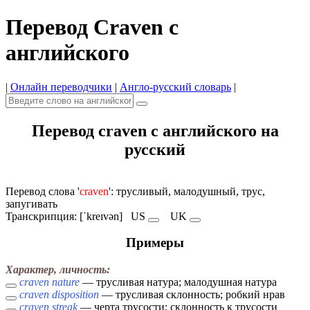
Перевод Craven с
английского
|
Онлайн переводчики
|
Англо-русский словарь
|
Перевод craven с английского на
русский
Перевод слова '
craven
': трусливый, малодушный, трус,
запугивать
Транскрипция: [ˈkreɪvən]
US
UK
Примеры
Характер, личность:
craven nature
— трусливая натура; малодушная натура
craven disposition
— трусливая склонность; робкий нрав
craven streak
— черта трусости; склонность к трусости