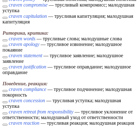
craven compromise
— трусливый компромисс; малодушная
уступка
craven capitulation
— трусливая капитуляция; малодушная
капитуляция
Риторика, критика:
craven words
— трусливые слова; малодушные слова
craven apology
— трусливое извинение; малодушное
покаяние
craven statement
— трусливое заявление; малодушное
заявление
craven justification
— трусливое оправдание; малодушное
оправдание
Поведение, реакция:
craven compliance
— трусливое подчинение; малодушная
покорность
craven concession
— трусливая уступка; малодушная
уступка
craven retreat from responsibility
— трусливое уклонение от
ответственности; малодушный уход от ответственности
craven reaction
— трусливая реакция; малодушная реакция