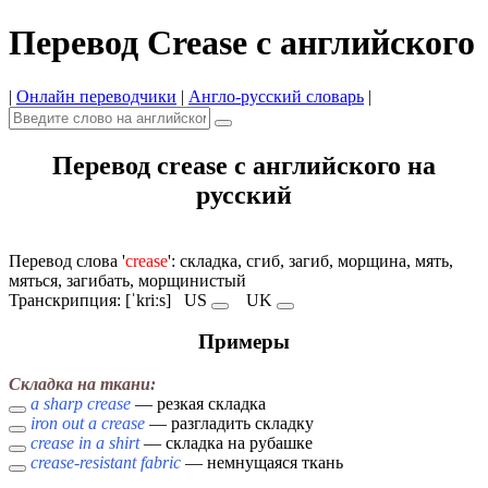
Перевод Crease с английского
|
Онлайн переводчики
|
Англо-русский словарь
|
Перевод crease с английского на
русский
Перевод слова '
crease
': складка, сгиб, загиб, морщина, мять,
мяться, загибать, морщинистый
Транскрипция: [ˈkriːs]
US
UK
Примеры
Складка на ткани:
a sharp crease
— резкая складка
iron out a crease
— разгладить складку
crease in a shirt
— складка на рубашке
crease-resistant fabric
— немнущаяся ткань