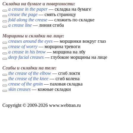
Складка на бумаге и поверхности:
a crease in the paper
— складка на бумаге
crease the page
— смять страницу
fold along the crease
— сложить по складке
a crease line
— линия сгиба
Морщины и складки на лице:
creases around the eyes
— морщинки вокруг глаз
crease of worry
— морщина тревоги
a crease in his brow
— морщина на лбу
deep facial creases
— глубокие морщины на лице
Сгибы и складки на теле:
the crease of the elbow
— сгиб локтя
the crease of the knee
— сгиб колена
crease of the groin
— паховая складка
skin creases
— кожные складки
Copyright © 2009-2026 www.webtran.ru