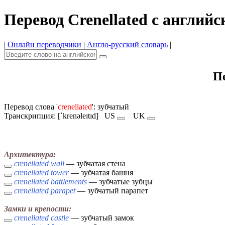
Перевод Crenellated с английс
|
Онлайн переводчики
|
Англо-русский словарь
|
Пе
Перевод слова '
crenellated
': зубчатый
Транскрипция: [ˈkrenəleɪtɪd]
US
UK
Архитектура:
crenellated wall
— зубчатая стена
crenellated tower
— зубчатая башня
crenellated battlements
— зубчатые зубцы
crenellated parapet
— зубчатый парапет
Замки и крепости:
crenellated castle
— зубчатый замок