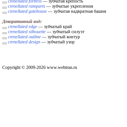
crenellated fortress
— зубчатая крепость
crenellated ramparts
— зубчатые укрепления
crenellated gatehouse
— зубчатая надвратная башня
Декоративный вид:
crenellated edge
— зубчатый край
crenellated silhouette
— зубчатый силуэт
crenellated outline
— зубчатый контур
crenellated design
— зубчатый узор
Copyright © 2009-2026 www.webtran.ru