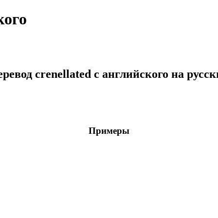
кого
ревод crenellated с английского на русс
Примеры