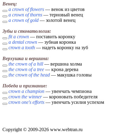
Венец:
a crown of flowers
— венок из цветов
a crown of thorns
— терновый венец
a crown of gold
— золотой венец
Зубы и стоматология:
fit a crown
— поставить коронку
a dental crown
— зубная коронка
crown a tooth
— надеть коронку на зуб
Верхушка и вершина:
the crown of a hill
— вершина холма
the crown of a tree
— крона дерева
the crown of the head
— макушка головы
Победа и признание:
crown a champion
— увенчать чемпиона
crown the winner
— короновать победителя
crown one's efforts
— увенчать усилия успехом
Copyright © 2009-2026 www.webtran.ru