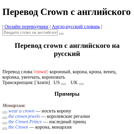
Перевод Crown с английского
|
Онлайн переводчики
|
Англо-русский словарь
|
Перевод crown с английского на
русский
Перевод слова '
crown
': коронный, корона, крона, венец,
коронка, увенчать, короновать
Транскрипция: [ˈkraʊn]
US
UK
Примеры
Монархия:
wear a crown
— носить корону
the crown jewels
— королевские регалии
the Crown Prince
— наследный принц
the Crown
— корона, монархия