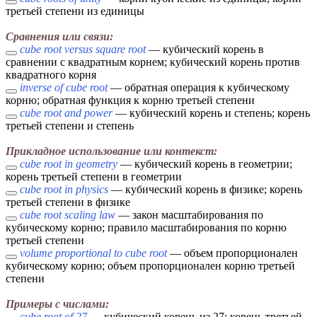
третьей степени из единицы
Сравнения или связи:
cube root versus square root
— кубический корень в
сравнении с квадратным корнем; кубический корень против
квадратного корня
inverse of cube root
— обратная операция к кубическому
корню; обратная функция к корню третьей степени
cube root and power
— кубический корень и степень; корень
третьей степени и степень
Прикладное использование или контекст:
cube root in geometry
— кубический корень в геометрии;
корень третьей степени в геометрии
cube root in physics
— кубический корень в физике; корень
третьей степени в физике
cube root scaling law
— закон масштабирования по
кубическому корню; правило масштабирования по корню
третьей степени
volume proportional to cube root
— объем пропорционален
кубическому корню; объем пропорционален корню третьей
степени
Примеры с числами:
cube root of 27
— кубический корень из 27; корень третьей