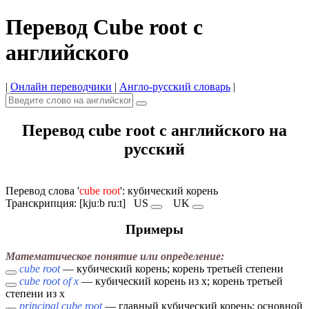
Перевод Cube root с
английского
|
Онлайн переводчики
|
Англо-русский словарь
|
Перевод cube root с английского на
русский
Перевод слова '
cube root
': кубический корень
Транскрипция: [kjuːb ruːt]
US
UK
Примеры
Математическое понятие или определение:
cube root
— кубический корень; корень третьей степени
cube root of x
— кубический корень из x; корень третьей
степени из x
principal cube root
— главный кубический корень; основной