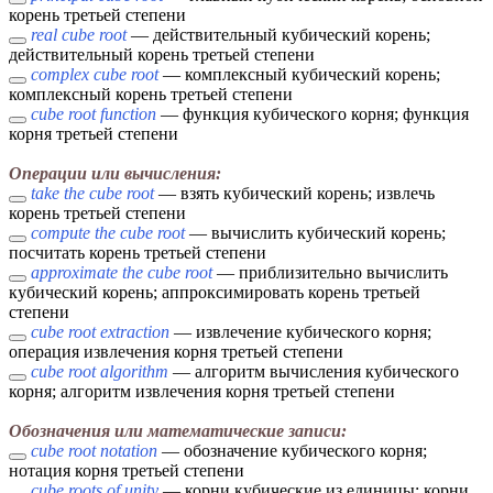
корень третьей степени
real cube root
— действительный кубический корень;
действительный корень третьей степени
complex cube root
— комплексный кубический корень;
комплексный корень третьей степени
cube root function
— функция кубического корня; функция
корня третьей степени
Операции или вычисления:
take the cube root
— взять кубический корень; извлечь
корень третьей степени
compute the cube root
— вычислить кубический корень;
посчитать корень третьей степени
approximate the cube root
— приблизительно вычислить
кубический корень; аппроксимировать корень третьей
степени
cube root extraction
— извлечение кубического корня;
операция извлечения корня третьей степени
cube root algorithm
— алгоритм вычисления кубического
корня; алгоритм извлечения корня третьей степени
Обозначения или математические записи:
cube root notation
— обозначение кубического корня;
нотация корня третьей степени
cube roots of unity
— корни кубические из единицы; корни