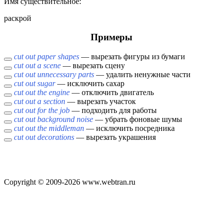
Имя cуществительное:
раскрой
Примеры
cut out paper shapes
— вырезать фигуры из бумаги
cut out a scene
— вырезать сцену
cut out unnecessary parts
— удалить ненужные части
cut out sugar
— исключить сахар
cut out the engine
— отключить двигатель
cut out a section
— вырезать участок
cut out for the job
— подходить для работы
cut out background noise
— убрать фоновые шумы
cut out the middleman
— исключить посредника
cut out decorations
— вырезать украшения
Copyright © 2009-2026 www.webtran.ru