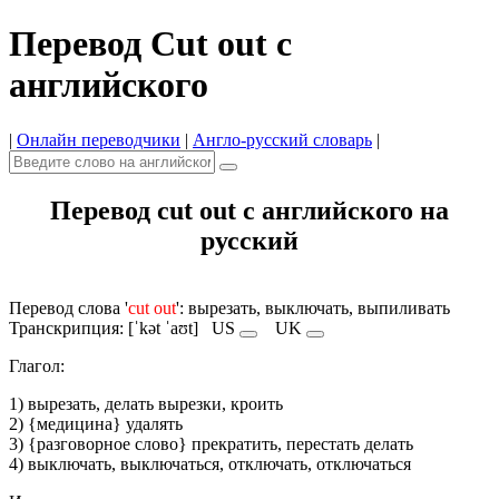
Перевод Cut out с
английского
|
Онлайн переводчики
|
Англо-русский словарь
|
Перевод cut out с английского на
русский
Перевод слова '
cut out
': вырезать, выключать, выпиливать
Транскрипция: [ˈkət ˈaʊt]
US
UK
Глагол:
1) вырезать, делать вырезки, кроить
2) {медицина} удалять
3) {разговорное слово} прекратить, перестать делать
4) выключать, выключаться, отключать, отключаться