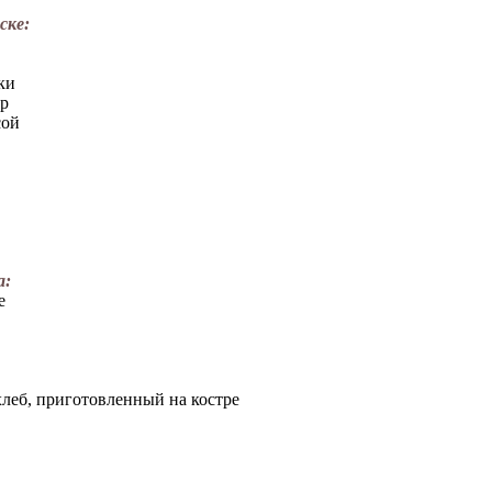
ске:
ки
р
сой
а:
е
леб, приготовленный на костре