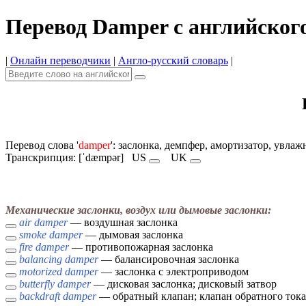
Перевод Damper с английског
|
Онлайн переводчики
|
Англо-русский словарь
|
Перевод слова '
damper
': заслонка, демпфер, амортизатор, увла
Транскрипция: [ˈdæmpər]
US
UK
Механические заслонки, воздух или дымовые заслонки:
air damper
— воздушная заслонка
smoke damper
— дымовая заслонка
fire damper
— противопожарная заслонка
balancing damper
— балансировочная заслонка
motorized damper
— заслонка с электроприводом
butterfly damper
— дисковая заслонка; дисковый затвор
backdraft damper
— обратный клапан; клапан обратного тока