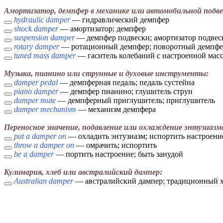
Амортизатор, демпфер в механике или автомобильной подве
hydraulic damper
— гидравлический демпфер
shock damper
— амортизатор; демпфер
suspension damper
— демпфер подвески; амортизатор подвес
rotary damper
— ротационный демпфер; поворотный демпфе
tuned mass damper
— гаситель колебаний с настроенной мас
Музыка, пианино или струнные и духовые инструменты:
damper pedal
— демпферная педаль; педаль сустейна
piano damper
— демпфер пианино; глушитель струн
damper mute
— демпферный приглушитель; приглушитель
damper mechanism
— механизм демпфера
Переносное значение, подавление или охлаждение энтузиазм
put a damper on
— охладить энтузиазм; испортить настроени
throw a damper on
— омрачить; испортить
be a damper
— портить настроение; быть занудой
Кулинария, хлеб или австралийский дампер:
Australian damper
— австралийский дампер; традиционный х