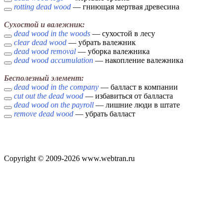
rotting dead wood
— гниющая мертвая древесина
Сухостой и валежник:
dead wood in the woods
— сухостой в лесу
clear dead wood
— убрать валежник
dead wood removal
— уборка валежника
dead wood accumulation
— накопление валежника
Бесполезный элемент:
dead wood in the company
— балласт в компании
cut out the dead wood
— избавиться от балласта
dead wood on the payroll
— лишние люди в штате
remove dead wood
— убрать балласт
Copyright © 2009-2026 www.webtran.ru