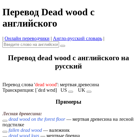
Перевод Dead wood с
английского
|
Онлайн переводчики
|
Англо-русский словарь
|
Перевод dead wood с английского на
русский
Перевод слова '
dead wood
': мертвая древесина
Транскрипция: [ˈdɛd wʊd]
US
UK
Примеры
Лесная древесина:
dead wood on the forest floor
— мертвая древесина на лесной
подстилке
fallen dead wood
— валежник
dead wood logs
— мертвые бревна