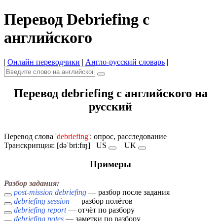
Перевод Debriefing с
английского
|
Онлайн переводчики
|
Англо-русский словарь
|
Перевод debriefing с английского на
русский
Перевод слова '
debriefing
': опрос, расследование
Транскрипция: [dəˈbriːfɪŋ]
US
UK
Примеры
Разбор задания:
post-mission debriefing
— разбор после задания
debriefing session
— разбор полётов
debriefing report
— отчёт по разбору
debriefing notes
— заметки по разбору