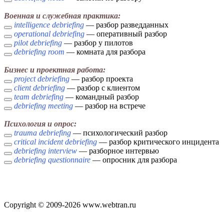
Военная и служебная практика:
intelligence debriefing
— разбор разведданных
operational debriefing
— оперативный разбор
pilot debriefing
— разбор у пилотов
debriefing room
— комната для разбора
Бизнес и проектная работа:
project debriefing
— разбор проекта
client debriefing
— разбор с клиентом
team debriefing
— командный разбор
debriefing meeting
— разбор на встрече
Психология и опрос:
trauma debriefing
— психологический разбор
critical incident debriefing
— разбор критического инцидента
debriefing interview
— разборное интервью
debriefing questionnaire
— опросник для разбора
Copyright © 2009-2026 www.webtran.ru