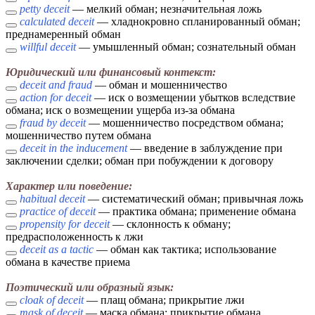
petty deceit
— мелкий обман; незначительная ложь
calculated deceit
— хладнокровно спланированный обман;
преднамеренный обман
willful deceit
— умышленный обман; сознательный обман
Юридический или финансовый контекст:
deceit and fraud
— обман и мошенничество
action for deceit
— иск о возмещении убытков вследствие
обмана; иск о возмещении ущерба из-за обмана
fraud by deceit
— мошенничество посредством обмана;
мошенничество путем обмана
deceit in the inducement
— введение в заблуждение при
заключении сделки; обман при побуждении к договору
Характер или поведение:
habitual deceit
— систематический обман; привычная ложь
practice of deceit
— практика обмана; применение обмана
propensity for deceit
— склонность к обману;
предрасположенность к лжи
deceit as a tactic
— обман как тактика; использование
обмана в качестве приема
Поэтический или образный язык:
cloak of deceit
— плащ обмана; прикрытие лжи
mask of deceit
— маска обмана; прикрытие обмана