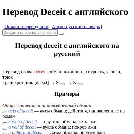
Перевод Deceit с английского
|
Онлайн переводчики
|
Англо-русский словарь
|
Перевод deceit с английского на
русский
Перевод слова '
deceit
': обман, лживость, хитрость, уловка,
трюк
Транскрипция: [dəˈsiːt]
US
UK
Примеры
Общее значение или повседневный обман:
acts of deceit
— акты обмана; действия, направленные на
обман
a web of deceit
— паутина обмана; сеть лжи
a veil of deceit
— вуаль обмана; покров лжи
a pattern of deceit
— схема обмана; образец лжи