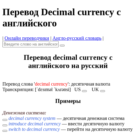
Перевод Decimal currency с
английского
|
Онлайн переводчики
|
Англо-русский словарь
|
Перевод decimal currency с
английского на русский
Перевод слова '
decimal currency
': десятичная валюта
Транскрипция: [ˈdɛsɪməl ˈkʌrənsi]
US
UK
Примеры
Денежная система:
decimal currency system
— десятичная денежная система
introduce decimal currency
— ввести десятичную валюту
switch to decimal currency
— перейти на десятичную валюту