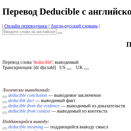
Перевод Deducible с английск
|
Онлайн переводчики
|
Англо-русский словарь
|
П
Перевод слова '
deducible
': выводимый
Транскрипция: [dɪˈdjuːsəbl]
US
UK
Логически выводимый:
deducible conclusion
— выводимое заключение
deducible fact
— выводимый факт
deducible from the evidence
— выводимый из доказательств
deducible from context
— выводимый из контекста
Поддающийся выводу:
deducible meaning
— поддающийся выводу смысл