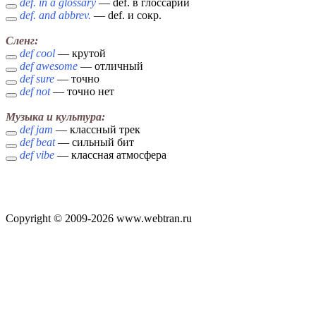
def. in a glossary
— def. в глоссарии
def. and abbrev.
— def. и сокр.
Сленг:
def cool
— крутой
def awesome
— отличный
def sure
— точно
def not
— точно нет
Музыка и культура:
def jam
— классный трек
def beat
— сильный бит
def vibe
— классная атмосфера
Copyright © 2009-2026 www.webtran.ru