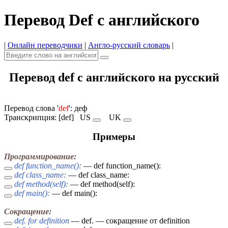
Перевод Def с английского
|
Онлайн переводчики
|
Англо-русский словарь
|
Перевод def с английского на русский
Перевод слова '
def
': деф
Транскрипция: [def]
US
UK
Примеры
Программирование:
def function_name():
— def function_name():
def class_name:
— def class_name:
def method(self):
— def method(self):
def main():
— def main():
Сокращение:
def. for definition
— def. — сокращение от definition