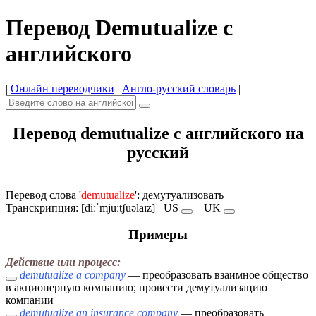
Перевод Demutualize с
английского
|
Онлайн переводчики
|
Англо-русский словарь
|
Перевод demutualize с английского на
русский
Перевод слова '
demutualize
': демутуализовать
Транскрипция: [diːˈmjuːtʃuəlaɪz]
US
UK
Примеры
Действие или процесс:
demutualize a company
— преобразовать взаимное общество
в акционерную компанию; провести демутуализацию
компании
demutualize an insurance company
— преобразовать