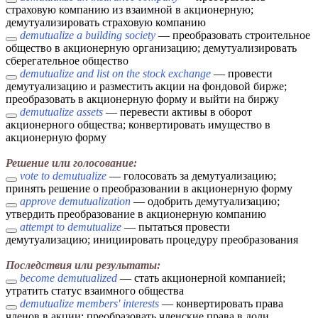
страховую компанию из взаимной в акционерную;
демутуализировать страховую компанию
demutualize a building society
— преобразовать строительное
общество в акционерную организацию; демутуализировать
сберегательное общество
demutualize and list on the stock exchange
— провести
демутуализацию и разместить акции на фондовой бирже;
преобразовать в акционерную форму и выйти на биржу
demutualize assets
— перевести активы в оборот
акционерного общества; конвертировать имущество в
акционерную форму
Решение или голосование:
vote to demutualize
— голосовать за демутуализацию;
принять решение о преобразовании в акционерную форму
approve demutualization
— одобрить демутуализацию;
утвердить преобразование в акционерную компанию
attempt to demutualize
— пытаться провести
демутуализацию; инициировать процедуру преобразования
Последствия или результаты:
become demutualized
— стать акционерной компанией;
утратить статус взаимного общества
demutualize members' interests
— конвертировать права
членов в акции; преобразовать членские права в доли