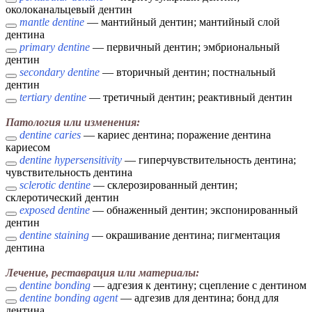
околоканальцевый дентин
mantle dentine
— мантийный дентин; мантийный слой
дентина
primary dentine
— первичный дентин; эмбриональный
дентин
secondary dentine
— вторичный дентин; постнальный
дентин
tertiary dentine
— третичный дентин; реактивный дентин
Патология или изменения:
dentine caries
— кариес дентина; поражение дентина
кариесом
dentine hypersensitivity
— гиперчувствительность дентина;
чувствительность дентина
sclerotic dentine
— склерозированный дентин;
склеротический дентин
exposed dentine
— обнаженный дентин; экспонированный
дентин
dentine staining
— окрашивание дентина; пигментация
дентина
Лечение, реставрация или материалы:
dentine bonding
— адгезия к дентину; сцепление с дентином
dentine bonding agent
— адгезив для дентина; бонд для
дентина