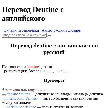
Перевод Dentine с
английского
|
Онлайн переводчики
|
Англо-русский словарь
|
Перевод dentine с английского на
русский
Перевод слова '
dentine
': дентин
Транскрипция: [ˈdentin]
US
UK
Примеры
Анатомия или строение:
dentine tubules
— дентинные канальцы; канальцы дентина
intertubular dentine
— интертубулярный дентин; дентин
между каналцами
peritubular dentine
— перитубулярный дентин;