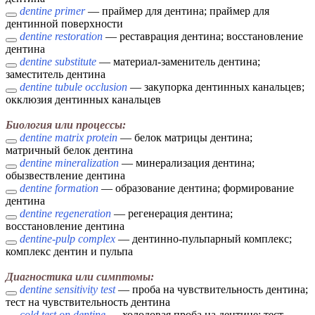
dentine primer
— праймер для дентина; праймер для
дентинной поверхности
dentine restoration
— реставрация дентина; восстановление
дентина
dentine substitute
— материал-заменитель дентина;
заместитель дентина
dentine tubule occlusion
— закупорка дентинных канальцев;
окклюзия дентинных канальцев
Биология или процессы:
dentine matrix protein
— белок матрицы дентина;
матричный белок дентина
dentine mineralization
— минерализация дентина;
обызвествление дентина
dentine formation
— образование дентина; формирование
дентина
dentine regeneration
— регенерация дентина;
восстановление дентина
dentine-pulp complex
— дентинно-пульпарный комплекс;
комплекс дентин и пульпа
Диагностика или симптомы:
dentine sensitivity test
— проба на чувствительность дентина;
тест на чувствительность дентина
cold test on dentine
— холодовая проба на дентине; тест