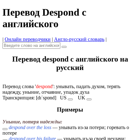
Перевод Despond с
английского
|
Онлайн переводчики
|
Англо-русский словарь
|
Перевод despond с английского на
русский
Перевод слова '
despond
': унывать, падать духом, терять
надежду, уныние, отчаяние, упадок духа
Транскрипция: [dɪˈspɒnd]
US
UK
Примеры
Уныние, потеря надежды:
despond over the loss
— унывать из-за потери; горевать о
потере
despond over his failure
— унывать из-за своей неудачи;