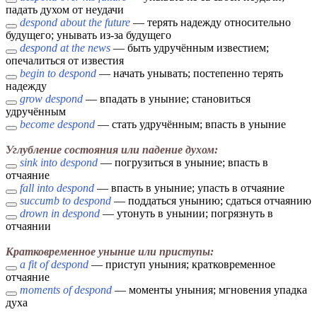
падать духом от неудачи
despond about the future
— терять надежду относительно
будущего; унывать из-за будущего
despond at the news
— быть удручённым известием;
опечалиться от известия
begin to despond
— начать унывать; постепенно терять
надежду
grow despond
— впадать в уныние; становиться
удручённым
become despond
— стать удручённым; впасть в уныние
Углубление состояния или падение духом:
sink into despond
— погрузиться в уныние; впасть в
отчаяние
fall into despond
— впасть в уныние; упасть в отчаяние
succumb to despond
— поддаться унынию; сдаться отчаянию
drown in despond
— утонуть в унынии; погрязнуть в
отчаянии
Кратковременное уныние или приступы:
a fit of despond
— приступ уныния; кратковременное
отчаяние
moments of despond
— моменты уныния; мгновения упадка
духа