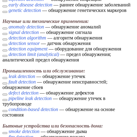
early disease detection
— раннее обнаружение заболеваний
genetic detection
— обнаружение генетических маркеров
Научные или технические применения:
anomaly detection
— обнаружение аномалий
signal detection
— обнаружение сигнала
detection algorithm
— алгоритм обнаружения
detection sensor
— датчик обнаружения
detection equipment
— оборудование для обнаружения
detection limit (analytical)
— предел обнаружения;
аналитический предел обнаружения
Промышленность или обслуживание:
leak detection
— обнаружение утечек
fault detection
— обнаружение неисправностей;
обнаружение сбоев
defect detection
— обнаружение дефектов
pipeline leak detection
— обнаружение утечек в
трубопроводе
condition-based detection
— обнаружение на основе
состояния
Бытовые устройства или безопасность дома:
smoke detection
— обнаружение дыма
fire detection
— обнаружение пожара