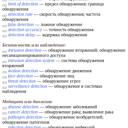
limit of detection
— предел обнаружения; граница
обнаружения
detection rate
— скорость обнаружения; частота
обнаружения
false detection
— ложное обнаружение
detection accuracy
— точность обнаружения
detection delay
— задержка обнаружения
Безопасность или наблюдение:
intrusion detection
— обнаружение вторжений; обнаружение
несанкционированного доступа
intrusion detection system
— система обнаружения
вторжений
motion detection
— обнаружение движения
face detection
— обнаружение лиц
threat detection
— обнаружение угроз
surveillance detection
— обнаружение в системах
наблюдения
Медицина или биология:
disease detection
— обнаружение заболеваний
cancer detection
— обнаружение рака; выявление рака
pathogen detection
— обнаружение возбудителей;
обнаружение патогенов
infection detection
— обнаружение инфекций