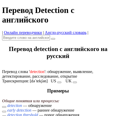
Перевод Detection с
английского
|
Онлайн переводчики
|
Англо-русский словарь
|
Перевод detection с английского на
русский
Перевод слова '
detection
': обнаружение, выявление,
детектирование, расследование, открытие
Транскрипция: [dəˈtekʃən]
US
UK
Примеры
Общие понятия или процессы:
detection
— обнаружение
early detection
— раннее обнаружение
detection threshold
— порог обнаружения