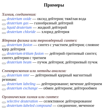
Примеры
Химия, соединения:
deuterium oxide
— оксид дейтерия; тяжёлая вода
deuterium gas
— газообразный дейтерий
liquid deuterium
— жидкий дейтерий
deuterium chloride
— хлорид дейтерия
Ядерная физика или термоядерный синтез:
deuterium fusion
— синтез с участием дейтерия; слияние
ядер дейтерия
deuterium-tritium fusion
— дейтерий-тритиевый синтез;
синтез дейтерия с тритием
deuterium beam
— пучок дейтерия; дейтериевый пучок
Спектроскопия или методы анализа:
deuterium nmr
— дейтериевый ядерный магнитный
резонанс
deuterium labeling
— дейтерирование; мечение дейтерием
deuterium exchange
— обмен дейтерием; дейтерообмен
Органическая химия или синтез:
selective deuteration
— селективное дейтерирование
deuterium-labeled compound
— соединение, меченное