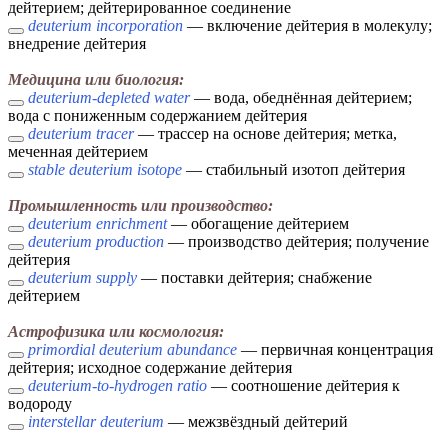
дейтерием; дейтерированное соединение
deuterium incorporation
— включение дейтерия в молекулу;
внедрение дейтерия
Медицина или биология:
deuterium-depleted water
— вода, обеднённая дейтерием;
вода с пониженным содержанием дейтерия
deuterium tracer
— трассер на основе дейтерия; метка,
меченная дейтерием
stable deuterium isotope
— стабильный изотоп дейтерия
Промышленность или производство:
deuterium enrichment
— обогащение дейтерием
deuterium production
— производство дейтерия; получение
дейтерия
deuterium supply
— поставки дейтерия; снабжение
дейтерием
Астрофизика или космология:
primordial deuterium abundance
— первичная концентрация
дейтерия; исходное содержание дейтерия
deuterium-to-hydrogen ratio
— соотношение дейтерия к
водороду
interstellar deuterium
— межзвёздный дейтерий