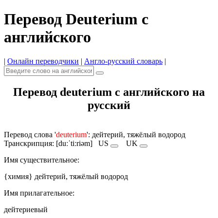
Перевод Deuterium с
английского
|
Онлайн переводчики
|
Англо-русский словарь
|
Перевод deuterium с английского на
русский
Перевод слова '
deuterium
': дейтерий, тяжёлый водород
Транскрипция: [duːˈtiːriəm]
US
UK
Имя cуществительное:
{химия} дейтерий, тяжёлый водород
Имя прилагательное:
дейтериевый