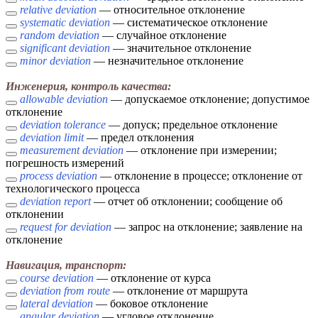
relative deviation
— относительное отклонение
systematic deviation
— систематическое отклонение
random deviation
— случайное отклонение
significant deviation
— значительное отклонение
minor deviation
— незначительное отклонение
Инженерия, контроль качества:
allowable deviation
— допускаемое отклонение; допустимое
отклонение
deviation tolerance
— допуск; предельное отклонение
deviation limit
— предел отклонения
measurement deviation
— отклонение при измерении;
погрешность измерений
process deviation
— отклонение в процессе; отклонение от
технологического процесса
deviation report
— отчет об отклонении; сообщение об
отклонении
request for deviation
— запрос на отклонение; заявление на
отклонение
Навигация, транспорт:
course deviation
— отклонение от курса
deviation from route
— отклонение от маршрута
lateral deviation
— боковое отклонение
angular deviation
— угловое отклонение