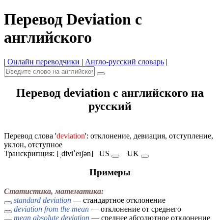
Перевод Deviation с
английского
|
Онлайн переводчики
|
Англо-русский словарь
|
Перевод deviation с английского на
русский
Перевод слова '
deviation
': отклонение, девиация, отступление,
уклон, отступное
Транскрипция: [ˌdiviˈeɪʃən]
US
UK
Примеры
Статистика, математика:
standard deviation
— стандартное отклонение
deviation from the mean
— отклонение от среднего
mean absolute deviation
— среднее абсолютное отклонение