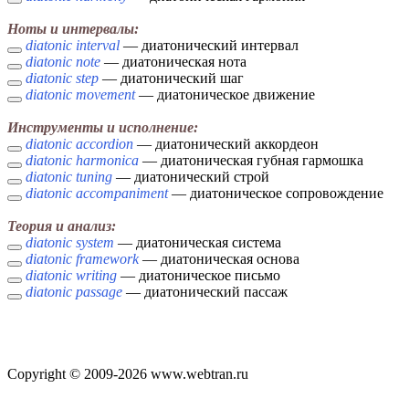
Ноты и интервалы:
diatonic interval
— диатонический интервал
diatonic note
— диатоническая нота
diatonic step
— диатонический шаг
diatonic movement
— диатоническое движение
Инструменты и исполнение:
diatonic accordion
— диатонический аккордеон
diatonic harmonica
— диатоническая губная гармошка
diatonic tuning
— диатонический строй
diatonic accompaniment
— диатоническое сопровождение
Теория и анализ:
diatonic system
— диатоническая система
diatonic framework
— диатоническая основа
diatonic writing
— диатоническое письмо
diatonic passage
— диатонический пассаж
Copyright © 2009-2026 www.webtran.ru