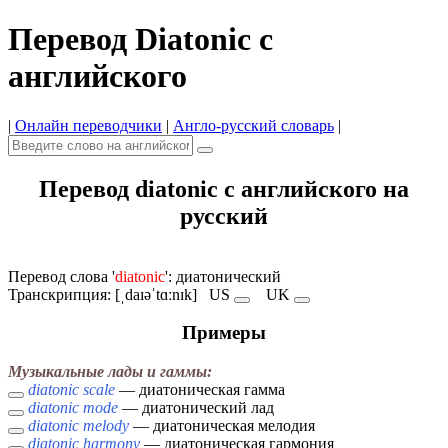
Перевод Diatonic с
английского
|
Онлайн переводчики
|
Англо-русский словарь
|
Перевод diatonic с английского на
русский
Перевод слова '
diatonic
': диатонический
Транскрипция: [ˌdaɪəˈtɑːnɪk]
US
UK
Примеры
Музыкальные лады и гаммы:
diatonic scale
— диатоническая гамма
diatonic mode
— диатонический лад
diatonic melody
— диатоническая мелодия
diatonic harmony
— диатоническая гармония