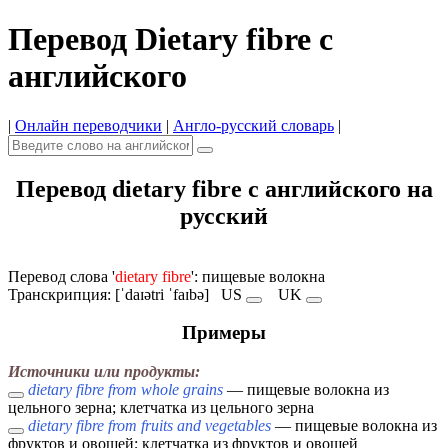
Перевод Dietary fibre с
английского
|
Онлайн переводчики
|
Англо-русский словарь
|
Перевод dietary fibre с английского на
русский
Перевод слова '
dietary fibre
': пищевые волокна
Транскрипция: [ˈdaɪətri ˈfaɪbə]
US
UK
Примеры
Источники или продукты:
dietary fibre from whole grains
— пищевые волокна из
цельного зерна; клетчатка из цельного зерна
dietary fibre from fruits and vegetables
— пищевые волокна из
фруктов и овощей; клетчатка из фруктов и овощей