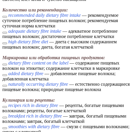
Количество или рекомендации:
recommended daily dietary fibre intake
— рекомендуемое
суточное потребление пищевых волокон; рекомендуемая
суточная норма клетчатки
adequate dietary fibre intake
— адекватное потребление
пищевых волокон; достаточное потребление клетчатки
high dietary fibre diet
— диета с высоким содержанием
пищевых волокон; диета, богатая клетчаткой
Маркировка или обработка пищевых продуктов:
dietary fibre content on the label
— содержание пищевых
волокон на этикетке; содержание клетчатки в маркировке
added dietary fibre
— добавленные пищевые волокна;
добавленная клетчатка
naturally occurring dietary fibre
— естественно содержащиеся
пищевые волокна; природные пищевые волокна
Кулинария или рецепты:
recipes rich in dietary fibre
— рецепты, богатые пищевыми
волокнами; рецепты, богатые клетчаткой
breakfast rich in dietary fibre
— завтрак, богатый пищевыми
волокнами; завтрак, богатый клетчаткой
smoothies with dietary fibre
— смузи с пищевыми волокнами;
смузи с клетчаткой