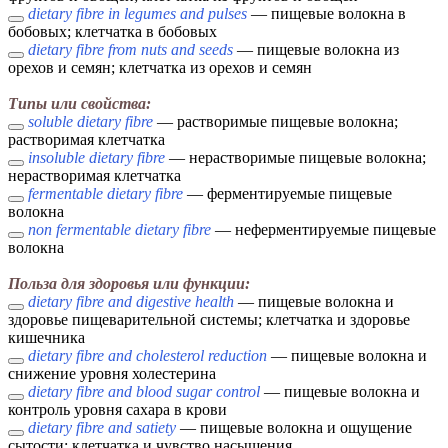
dietary fibre in legumes and pulses
— пищевые волокна в
бобовых; клетчатка в бобовых
dietary fibre from nuts and seeds
— пищевые волокна из
орехов и семян; клетчатка из орехов и семян
Типы или свойства:
soluble dietary fibre
— растворимые пищевые волокна;
растворимая клетчатка
insoluble dietary fibre
— нерастворимые пищевые волокна;
нерастворимая клетчатка
fermentable dietary fibre
— ферментируемые пищевые
волокна
non fermentable dietary fibre
— неферментируемые пищевые
волокна
Польза для здоровья или функции:
dietary fibre and digestive health
— пищевые волокна и
здоровье пищеварительной системы; клетчатка и здоровье
кишечника
dietary fibre and cholesterol reduction
— пищевые волокна и
снижение уровня холестерина
dietary fibre and blood sugar control
— пищевые волокна и
контроль уровня сахара в крови
dietary fibre and satiety
— пищевые волокна и ощущение
сытости; клетчатка и чувство насыщения