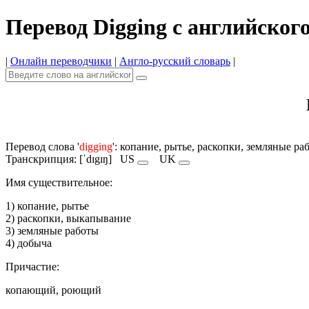
Перевод Digging с английског
|
Онлайн переводчики
|
Англо-русский словарь
|
Перевод слова '
digging
': копание, рытье, раскопки, земляные ра
Транскрипция: [ˈdɪgɪŋ]
US
UK
Имя существительное:
1) копание, рытье
2) раскопки, выкапывание
3) земляные работы
4) добыча
Причастие:
копающий, роющий