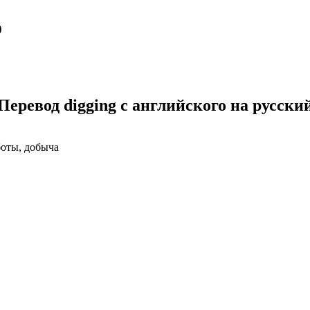
о
Перевод digging с английского на русски
боты, добыча