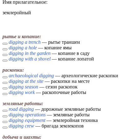
Имя прилагательное:
землеройный
рытье и копание:
digging a trench
— рытье траншеи
digging a hole
— копание ямы
digging in the garden
— копание в саду
digging with a shovel
— копание лопатой
раскопки:
archaeological digging
— археологические раскопки
digging at the site
— раскопки на месте
digging season
— сезон раскопок
digging work
— раскопочные работы
земляные работы:
road digging
— дорожные земляные работы
digging operations
— земляные работы
digging equipment
— землеройная техника
digging crew
— бригада землекопов
добыча и шахты: