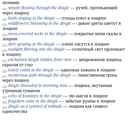
холмами
stream flowing through the dingle
— ручей, протекающий
через лощину
birds singing in the dingle
— птицы поют в лощине
wildflowers blooming in the dingle
— дикие цветы цветут в
лощине
moss-covered rocks in the dingle
— покрытые мхом скалы в
лощине
deer grazing in the dingle
— олени пасутся в лощине
sunlight filtering into the dingle
— солнечный свет проникает
в лощину
enchanted dingle hidden from view
— зачарованная лощина,
скрытая от глаз
lonely cabin in the dingle
— одинокая хижина в лощине
mysterious path through the dingle
— таинственная тропа
через лощину
dingle shrouded in morning mist
— лощина, окутанная
утренним туманом
echo of footsteps in the dingle
— эхо шагов в лощине
forgotten ruins in the dingle
— забытые руины в лощине
dingle as a symbol of solitude
— лощина как символ
одиночества