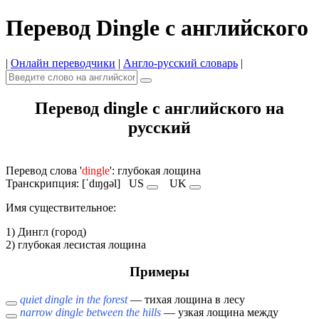
Перевод Dingle с английского
|
Онлайн переводчики
|
Англо-русский словарь
|
Перевод dingle с английского на
русский
Перевод слова '
dingle
': глубокая лощина
Транскрипция: [ˈdɪŋɡəl]
US
UK
Имя cуществительное:
1) Дингл (город)
2) глубокая лесистая лощина
Примеры
quiet dingle in the forest
— тихая лощина в лесу
narrow dingle between the hills
— узкая лощина между