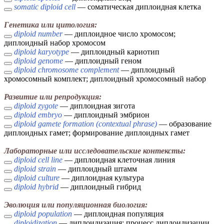
somatic diploid cell
— соматическая диплоидная клетка
Генетика или цитология:
diploid number
— диплоидное число хромосом;
диплоидный набор хромосом
diploid karyotype
— диплоидный кариотип
diploid genome
— диплоидный геном
diploid chromosome complement
— диплоидный
хромосомный комплект; диплоидный хромосомный набор
Развитие или репродукция:
diploid zygote
— диплоидная зигота
diploid embryo
— диплоидный эмбрион
diploid gamete formation (contextual phrase)
— образование
диплоидных гамет; формирование диплоидных гамет
Лабораторные или исследовательские контексты:
diploid cell line
— диплоидная клеточная линия
diploid strain
— диплоидный штамм
diploid culture
— диплоидная культура
diploid hybrid
— диплоидный гибрид
Эволюция или популяционная биология:
diploid population
— диплоидная популяция
diploidization
— диплоидизация; процесс диплоидизации