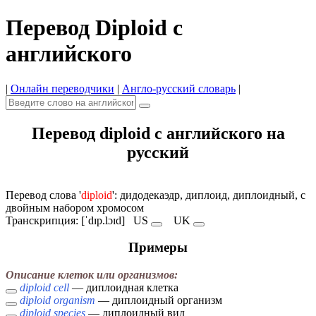
Перевод Diploid с
английского
|
Онлайн переводчики
|
Англо-русский словарь
|
Перевод diploid с английского на
русский
Перевод слова '
diploid
': дидодекаэдр, диплоид, диплоидный, с
двойным набором хромосом
Транскрипция: [ˈdɪp.lɔɪd]
US
UK
Примеры
Описание клеток или организмов:
diploid cell
— диплоидная клетка
diploid organism
— диплоидный организм
diploid species
— диплоидный вид