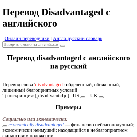
Перевод Disadvantaged с
английского
|
Онлайн переводчики
|
Англо-русский словарь
|
Перевод disadvantaged с английского
на русский
Перевод слова '
disadvantaged
': обделенный, обиженный,
лишенный благоприятных условий
Транскрипция: [ˌdɪsədˈvæntɪdʒd]
US
UK
Примеры
Социально или экономически:
economically disadvantaged
— финансово неблагополучный;
экономически неимущий; находящийся в неблагоприятном
финансовом положении