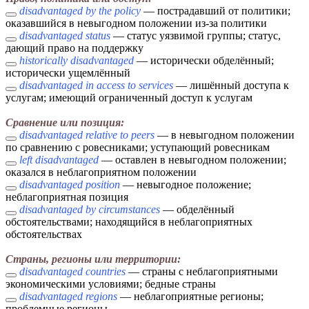
disadvantaged by the policy
— пострадавший от политики;
оказавшийся в невыгодном положении из-за политики
disadvantaged status
— статус уязвимой группы; статус,
дающий право на поддержку
historically disadvantaged
— исторически обделённый;
исторически ущемлённый
disadvantaged in access to services
— лишённый доступа к
услугам; имеющий ограниченный доступ к услугам
Сравнение или позиция:
disadvantaged relative to peers
— в невыгодном положении
по сравнению с ровесниками; уступающий ровесникам
left disadvantaged
— оставлен в невыгодном положении;
оказался в неблагоприятном положении
disadvantaged position
— невыгодное положение;
неблагоприятная позиция
disadvantaged by circumstances
— обделённый
обстоятельствами; находящийся в неблагоприятных
обстоятельствах
Страны, регионы или территории:
disadvantaged countries
— страны с неблагоприятными
экономическими условиями; бедные страны
disadvantaged regions
— неблагоприятные регионы;
проблемные регионы