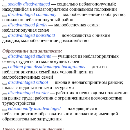
socially disadvantaged
— социально неблагополучный;
находящийся в неблагоприятном социальном положении
disadvantaged community
— малообеспеченное сообщество;
социально неблагополучный район
disadvantaged family
— малообеспечная семья;
неблагополучная семья
disadvantaged household
— домохозяйство с низким
доходом; малообеспеченное домохозяйство
Образование или занятость:
disadvantaged students
— учащиеся из неблагоприятных
семей; студенты из малоимущих слоёв
children from disadvantaged backgrounds
— дети из
неблагоприятных семейных условий; дети из
малообеспеченных семей
disadvantaged school
— школа в неблагоприятном районе;
школа с недостаточными ресурсами
disadvantaged worker
— работник в невыгодном положении
на рынке труда; работник с ограниченными возможностями
трудоустройства
educationally disadvantaged
— находящийся в
неблагоприятном образовательном положении; имеющий
образовательные затруднения
Право, политика или доступ: