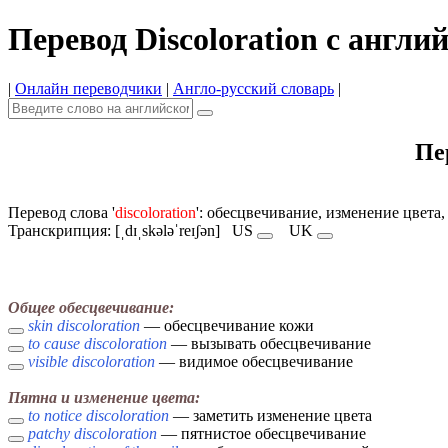
Перевод Discoloration с англи
|
Онлайн переводчики
|
Англо-русский словарь
|
Пе
Перевод слова '
discoloration
': обесцвечивание, изменение цвета
Транскрипция: [ˌdɪˌskələˈreɪʃən]
US
UK
Общее обесцвечивание:
skin discoloration
— обесцвечивание кожи
to cause discoloration
— вызывать обесцвечивание
visible discoloration
— видимое обесцвечивание
Пятна и изменение цвета:
to notice discoloration
— заметить изменение цвета
patchy discoloration
— пятнистое обесцвечивание