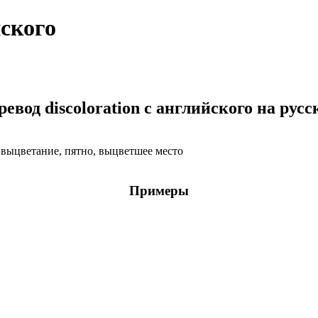
йского
ревод discoloration с английского на русс
, выцветание, пятно, выцветшее место
Примеры