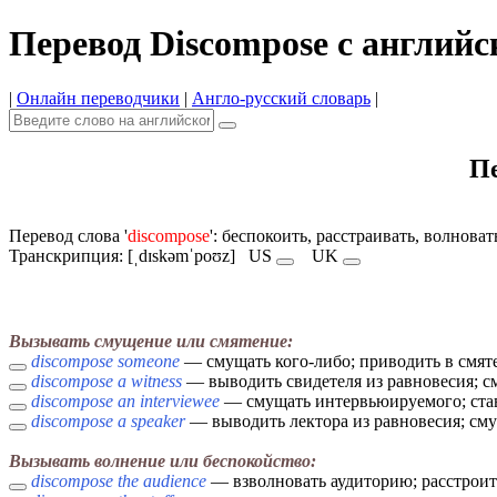
Перевод Discompose с английс
|
Онлайн переводчики
|
Англо-русский словарь
|
Пе
Перевод слова '
discompose
': беспокоить, расстраивать, волнова
Транскрипция: [ˌdɪskəmˈpoʊz]
US
UK
Вызывать смущение или смятение:
discompose someone
— смущать кого-либо; приводить в смят
discompose a witness
— выводить свидетеля из равновесия; с
discompose an interviewee
— смущать интервьюируемого; ста
discompose a speaker
— выводить лектора из равновесия; см
Вызывать волнение или беспокойство:
discompose the audience
— взволновать аудиторию; расстрои