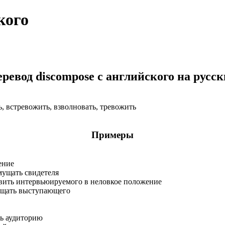
кого
ревод discompose с английского на русс
ть, встревожить, взволновать, тревожить
Примеры
ение
мущать свидетеля
вить интервьюируемого в неловкое положение
ущать выступающего
ть аудиторию