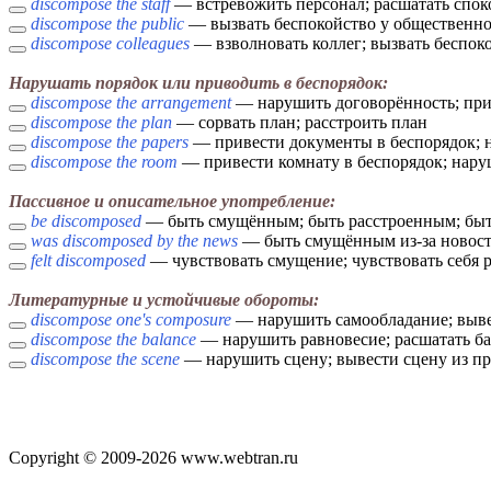
discompose the staff
— встревожить персонал; расшатать спок
discompose the public
— вызвать беспокойство у общественно
discompose colleagues
— взволновать коллег; вызвать беспоко
Нарушать порядок или приводить в беспорядок:
discompose the arrangement
— нарушить договорённость; при
discompose the plan
— сорвать план; расстроить план
discompose the papers
— привести документы в беспорядок; 
discompose the room
— привести комнату в беспорядок; нару
Пассивное и описательное употребление:
be discomposed
— быть смущённым; быть расстроенным; бы
was discomposed by the news
— быть смущённым из-за новост
felt discomposed
— чувствовать смущение; чувствовать себя 
Литературные и устойчивые обороты:
discompose one's composure
— нарушить самообладание; выве
discompose the balance
— нарушить равновесие; расшатать б
discompose the scene
— нарушить сцену; вывести сцену из п
Copyright © 2009-2026 www.webtran.ru