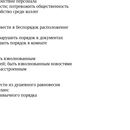
ойствие персонала
сти; потревожить общественность
йство среди коллег
вести в беспорядок расположение
нарушить порядок в документах
шить порядок в комнате
ть взволнованным
ей; быть взволнованным новостями
расстроенным
сти из душевного равновесия
аланс
ривычного порядка