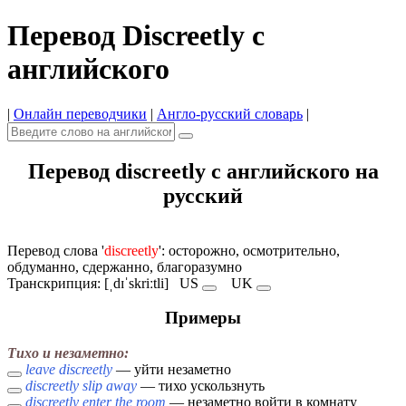
Перевод Discreetly с
английского
|
Онлайн переводчики
|
Англо-русский словарь
|
Перевод discreetly с английского на
русский
Перевод слова '
discreetly
': осторожно, осмотрительно,
обдуманно, сдержанно, благоразумно
Транскрипция: [ˌdɪˈskriːtli]
US
UK
Примеры
Тихо и незаметно:
leave discreetly
— уйти незаметно
discreetly slip away
— тихо ускользнуть
discreetly enter the room
— незаметно войти в комнату