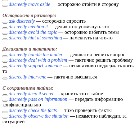
discreetly move aside
— осторожно отойти в сторону
Осторожно в разговоре:
ask discreetly
— осторожно спросить
discreetly mention it
— деликатно упомянуть это
discreetly avoid the topic
— осторожно избегать темы
discreetly hint at something
— намекнуть на что-то
Деликатно и тактично:
discreetly handle the matter
— деликатно решить вопрос
discreetly deal with a problem
— тактично решить проблему
discreetly support someone
— ненавязчиво поддержать кого-
то
discreetly intervene
— тактично вмешаться
С сохранением тайны:
discreetly keep it secret
— хранить это в тайне
discreetly pass on information
— передать информацию
конфиденциально
discreetly check the facts
— тихо проверить факты
discreetly observe the situation
— незаметно наблюдать за
ситуацией