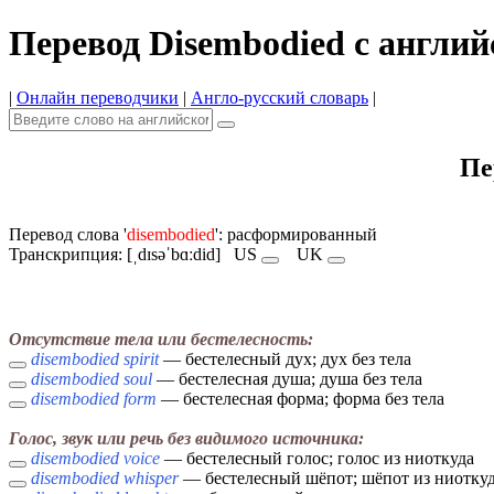
Перевод Disembodied с англий
|
Онлайн переводчики
|
Англо-русский словарь
|
Пе
Перевод слова '
disembodied
': расформированный
Транскрипция: [ˌdɪsəˈbɑːdid]
US
UK
Отсутствие тела или бестелесность:
disembodied spirit
— бестелесный дух; дух без тела
disembodied soul
— бестелесная душа; душа без тела
disembodied form
— бестелесная форма; форма без тела
Голос, звук или речь без видимого источника:
disembodied voice
— бестелесный голос; голос из ниоткуда
disembodied whisper
— бестелесный шёпот; шёпот из ниотку