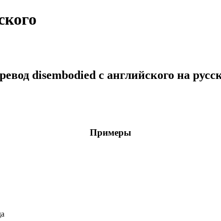
ского
ревод disembodied с английского на русс
Примеры
да