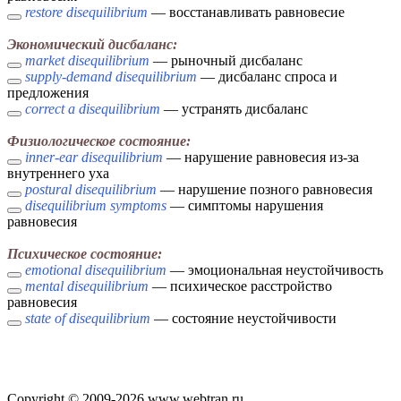
restore disequilibrium
— восстанавливать равновесие
Экономический дисбаланс:
market disequilibrium
— рыночный дисбаланс
supply-demand disequilibrium
— дисбаланс спроса и
предложения
correct a disequilibrium
— устранять дисбаланс
Физиологическое состояние:
inner-ear disequilibrium
— нарушение равновесия из-за
внутреннего уха
postural disequilibrium
— нарушение позного равновесия
disequilibrium symptoms
— симптомы нарушения
равновесия
Психическое состояние:
emotional disequilibrium
— эмоциональная неустойчивость
mental disequilibrium
— психическое расстройство
равновесия
state of disequilibrium
— состояние неустойчивости
Copyright © 2009-2026 www.webtran.ru