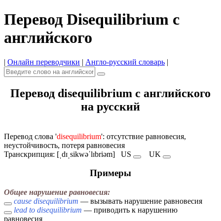
Перевод Disequilibrium с
английского
|
Онлайн переводчики
|
Англо-русский словарь
|
Перевод disequilibrium с английского
на русский
Перевод слова '
disequilibrium
': отсутствие равновесия,
неустойчивость, потеря равновесия
Транскрипция: [ˌdɪˌsikwəˈlɪbriəm]
US
UK
Примеры
Общее нарушение равновесия:
cause disequilibrium
— вызывать нарушение равновесия
lead to disequilibrium
— приводить к нарушению
равновесия