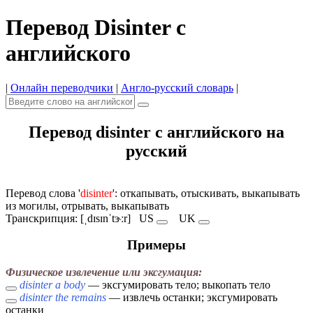
Перевод Disinter с
английского
|
Онлайн переводчики
|
Англо-русский словарь
|
Перевод disinter с английского на
русский
Перевод слова '
disinter
': откапывать, отыскивать, выкапывать
из могилы, отрывать, выкапывать
Транскрипция: [ˌdɪsɪnˈtɝːr]
US
UK
Примеры
Физическое извлечение или эксгумация:
disinter a body
— эксгумировать тело; выкопать тело
disinter the remains
— извлечь останки; эксгумировать
останки