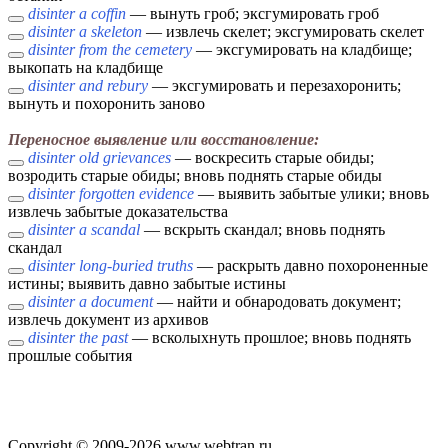
disinter a coffin
— вынуть гроб; эксгумировать гроб
disinter a skeleton
— извлечь скелет; эксгумировать скелет
disinter from the cemetery
— эксгумировать на кладбище;
выкопать на кладбище
disinter and rebury
— эксгумировать и перезахоронить;
вынуть и похоронить заново
Переносное выявление или восстановление:
disinter old grievances
— воскресить старые обиды;
возродить старые обиды; вновь поднять старые обиды
disinter forgotten evidence
— выявить забытые улики; вновь
извлечь забытые доказательства
disinter a scandal
— вскрыть скандал; вновь поднять
скандал
disinter long-buried truths
— раскрыть давно похороненные
истины; выявить давно забытые истины
disinter a document
— найти и обнародовать документ;
извлечь документ из архивов
disinter the past
— всколыхнуть прошлое; вновь поднять
прошлые события
Copyright © 2009-2026 www.webtran.ru