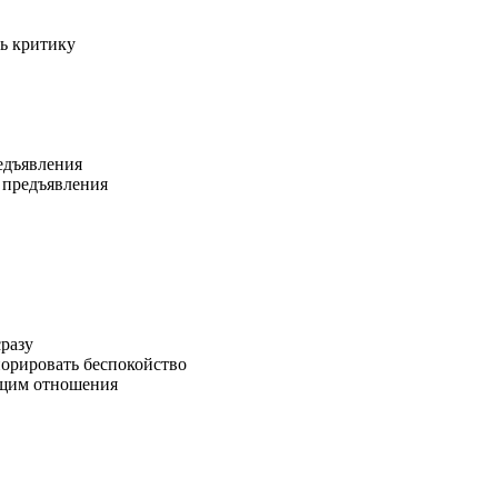
ть критику
едъявления
 предъявления
сразу
норировать беспокойство
ющим отношения