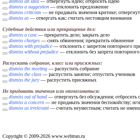
dismiss an idea
— отвергнуть идею; отбросить идею
dismiss a suggestion
— отклонить предложение
dismiss criticism
— не придавать значения критике; отвергну
dismiss as
— отвергать как; считать нестоящим внимания
Судебные действия или прекращение дел:
dismiss a case
— прекратить дело; закрыть дело
dismiss charges
— снять обвинения; прекратить обвинение
dismiss with prejudice
— отклонить с запретом повторного пр
dismiss without prejudice
— отклонить без запрета повторного
Распускать собрание, класс или присяжных:
dismiss the meeting
— распустить собрание
dismiss the class
— распустить занятие; отпустить учеников
dismiss the jury
— распустить присяжных
Не придавать значения или отмахиваться:
dismiss out of hand
— отвергнуть без обсуждения; отбросить 
dismiss a concern
— не придавать значения беспокойству; иг
dismiss as irrelevant
— считать неуместным; считать не име
Copyright © 2009-2026 www.webtran.ru