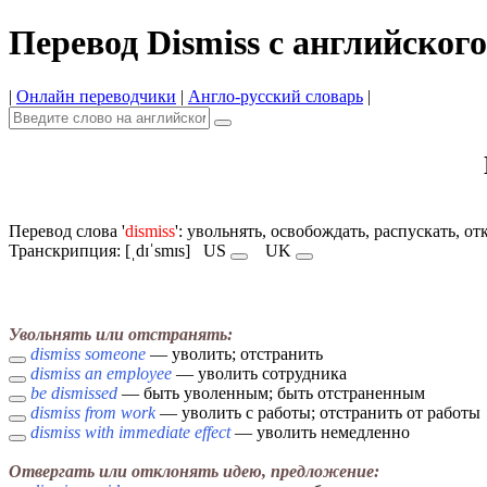
Перевод Dismiss с английского
|
Онлайн переводчики
|
Англо-русский словарь
|
Перевод слова '
dismiss
': увольнять, освобождать, распускать, о
Транскрипция: [ˌdɪˈsmɪs]
US
UK
Увольнять или отстранять:
dismiss someone
— уволить; отстранить
dismiss an employee
— уволить сотрудника
be dismissed
— быть уволенным; быть отстраненным
dismiss from work
— уволить с работы; отстранить от работы
dismiss with immediate effect
— уволить немедленно
Отвергать или отклонять идею, предложение: