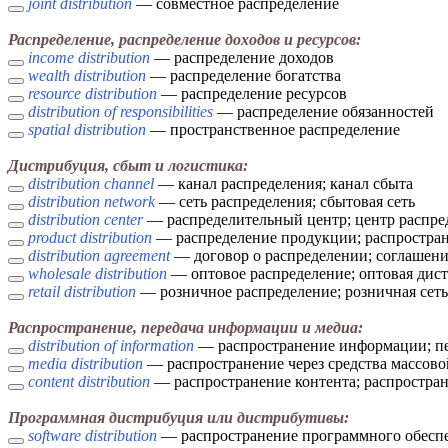
joint distribution
— совместное распределение
Распределение, распределение доходов и ресурсов:
income distribution
— распределение доходов
wealth distribution
— распределение богатства
resource distribution
— распределение ресурсов
distribution of responsibilities
— распределение обязанностей
spatial distribution
— пространственное распределение
Дистрибуция, сбыт и логистика:
distribution channel
— канал распределения; канал сбыта
distribution network
— сеть распределения; сбытовая сеть
distribution center
— распределительный центр; центр распре
product distribution
— распределение продукции; распростра
distribution agreement
— договор о распределении; соглашени
wholesale distribution
— оптовое распределение; оптовая дис
retail distribution
— розничное распределение; розничная сеть
Распространение, передача информации и медиа:
distribution of information
— распространение информации; п
media distribution
— распространение через средства массов
content distribution
— распространение контента; распростра
Программная дистрибуция или дистрибутивы:
software distribution
— распространение программного обеспе