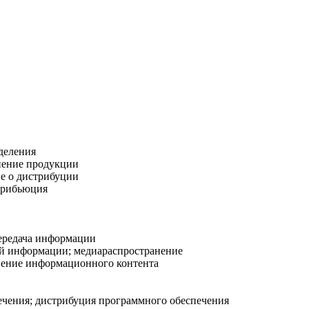
деления
нение продукции
е о дистрибуции
трибьюция
ередача информации
ой информации; медиараспространение
нение информационного контента
чения; дистрибуция программного обеспечения