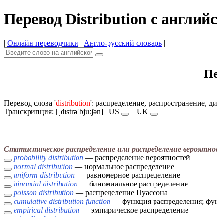
Перевод Distribution с англий
|
Онлайн переводчики
|
Англо-русский словарь
|
Пе
Перевод слова '
distribution
': распределение, распространение, ди
Транскрипция: [ˌdɪstrəˈbjuːʃən]
US
UK
Статистическое распределение или распределение вероятно
probability distribution
— распределение вероятностей
normal distribution
— нормальное распределение
uniform distribution
— равномерное распределение
binomial distribution
— биномиальное распределение
poisson distribution
— распределение Пуассона
cumulative distribution function
— функция распределения; фун
empirical distribution
— эмпирическое распределение