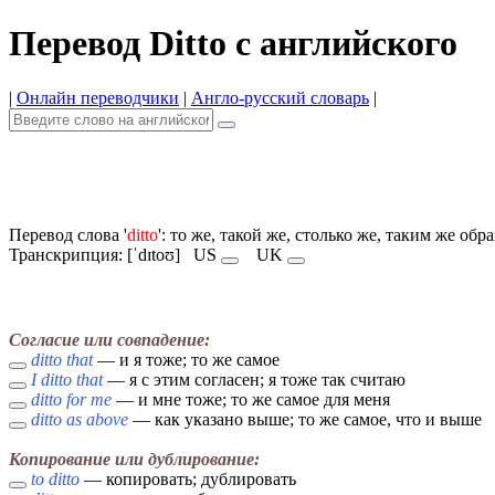
Перевод Ditto с английского
|
Онлайн переводчики
|
Англо-русский словарь
|
Перевод слова '
ditto
': то же, такой же, столько же, таким же обр
Транскрипция: [ˈdɪtoʊ]
US
UK
Согласие или совпадение:
ditto that
— и я тоже; то же самое
I ditto that
— я с этим согласен; я тоже так считаю
ditto for me
— и мне тоже; то же самое для меня
ditto as above
— как указано выше; то же самое, что и выше
Копирование или дублирование:
to ditto
— копировать; дублировать