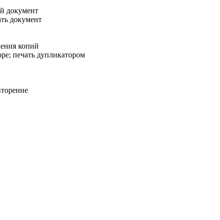
й документ
ть документ
ления копий
ре; печать дупликатором
вторение