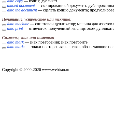
ditto copy
— копия; дубликат
dittoed document
— скопированный документ; дублированны
ditto the document
— сделать копию документа; продублирова
Печатание, устройство или техника:
ditto machine
— спиртовой дупликатор; машина для изготов
ditto print
— отпечаток, полученный на спиртовом дупликато
Символы, знак или пометка:
ditto mark
— знак повторения; знак повторить
ditto marks
— знаки повторения; кавычки, обозначающие по
Copyright © 2009-2026 www.webtran.ru