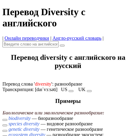
Перевод Diversity с
английского
|
Онлайн переводчики
|
Англо-русский словарь
|
Перевод diversity с английского на
русский
Перевод слова '
diversity
': разнообразие
Транскрипция: [daɪˈvɜːsəti]
US
UK
Примеры
Биологическое или экологическое разнообразие:
biodiversity
— биоразнообразие
species diversity
— видовое разнообразие
genetic diversity
— генетическое разнообразие
ecosystem diversity
— разнообразие экосистем;