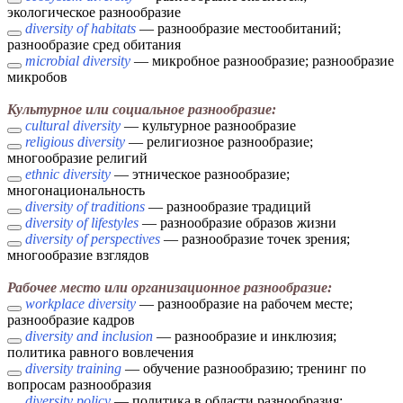
экологическое разнообразие
diversity of habitats
— разнообразие местообитаний;
разнообразие сред обитания
microbial diversity
— микробное разнообразие; разнообразие
микробов
Культурное или социальное разнообразие:
cultural diversity
— культурное разнообразие
religious diversity
— религиозное разнообразие;
многообразие религий
ethnic diversity
— этническое разнообразие;
многонациональность
diversity of traditions
— разнообразие традиций
diversity of lifestyles
— разнообразие образов жизни
diversity of perspectives
— разнообразие точек зрения;
многообразие взглядов
Рабочее место или организационное разнообразие:
workplace diversity
— разнообразие на рабочем месте;
разнообразие кадров
diversity and inclusion
— разнообразие и инклюзия;
политика равного вовлечения
diversity training
— обучение разнообразию; тренинг по
вопросам разнообразия
diversity policy
— политика в области разнообразия;