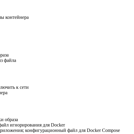
лы контейнера
раза
из файла
лючить к сети
нера
и образа
файл игнорирования для Docker
риложения; конфигурационный файл для Docker Compose