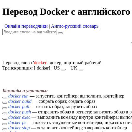
Перевод Docker с английского
|
Онлайн переводчики
|
Англо-русский словарь
|
Перевод слова '
docker
': докер, портовый рабочий
Транскрипция: [ˈdɑːkər]
US
UK
Команды и утилиты:
docker run
— запустить контейнер; выполнить контейнер
docker build
— собрать образ; создать образ
docker pull
— скачать образ; загрузить образ
docker push
— отправить образ в регистр; загрузить образ в 
docker exec
— выполнить команду внутри контейнера; выпол
docker ps
— показать запущенные контейнеры; показать спи
docker stop
— остановить контейнер; завершить контейнер