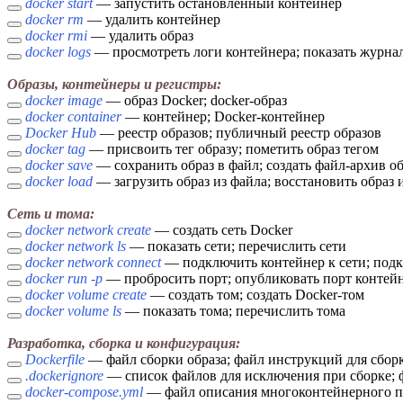
docker start
— запустить остановленный контейнер
docker rm
— удалить контейнер
docker rmi
— удалить образ
docker logs
— просмотреть логи контейнера; показать журна
Образы, контейнеры и регистры:
docker image
— образ Docker; docker-образ
docker container
— контейнер; Docker-контейнер
Docker Hub
— реестр образов; публичный реестр образов
docker tag
— присвоить тег образу; пометить образ тегом
docker save
— сохранить образ в файл; создать файл-архив об
docker load
— загрузить образ из файла; восстановить образ 
Сеть и тома:
docker network create
— создать сеть Docker
docker network ls
— показать сети; перечислить сети
docker network connect
— подключить контейнер к сети; подк
docker run -p
— пробросить порт; опубликовать порт контей
docker volume create
— создать том; создать Docker-том
docker volume ls
— показать тома; перечислить тома
Разработка, сборка и конфигурация:
Dockerfile
— файл сборки образа; файл инструкций для сборк
.dockerignore
— список файлов для исключения при сборке; 
docker-compose.yml
— файл описания многоконтейнерного п